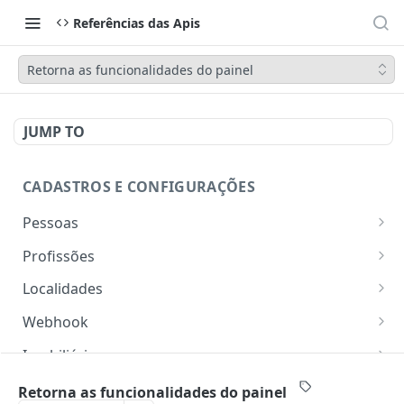
Referências das Apis
Retorna as funcionalidades do painel
JUMP TO
CADASTROS E CONFIGURAÇÕES
Pessoas
Lista pessoas.
GET
Profissões
Cadastra uma pessoa.
Listar profissões do CV CRM
POST
GET
Localidades
Exibe uma pessoa.
Cadastrar uma profissão no CV CRM
Retorna os estados
POST
GET
GET
Webhook
Atualiza parcialmente uma pessoa.
Retorna as cidades
Adicionar webhook
PATCH
POST
GET
Imobiliária
Retornar Webhooks
Cadastra imobiliária.
POST
GET
Empresas
Retorna as funcionalidades do painel