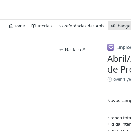
Home
Tutoriais
Referências das Apis
Change
Impro
Back to All
Abril
de Pr
over 1 y
Novos camp
• renda tota
• id da int
• nome da 