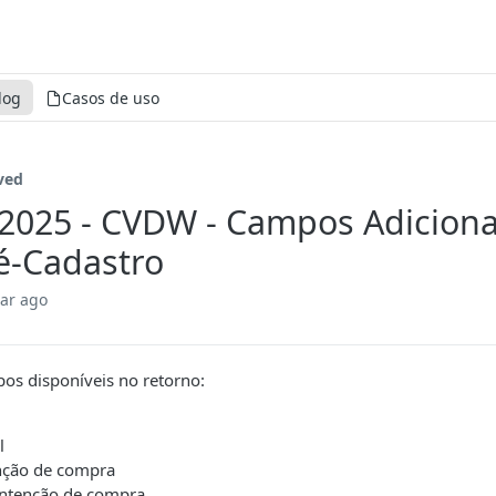
log
Casos de uso
ved
/2025 - CVDW - Campos Adicion
é-Cadastro
ear ago
os disponíveis no retorno:
l
enção de compra
intenção de compra