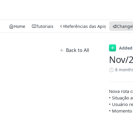
Home
Tutoriais
Referências das Apis
Change
Added
Back to All
Nov/2
8 month
Nova rota c
• Situação 
• Usuário r
• Momento 