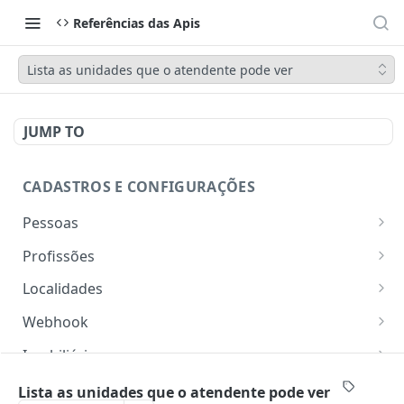
Referências das Apis
Lista as unidades que o atendente pode ver
JUMP TO
CADASTROS E CONFIGURAÇÕES
Pessoas
Lista pessoas.
GET
Profissões
Cadastra uma pessoa.
Listar profissões do CV CRM
POST
GET
Localidades
Exibe uma pessoa.
Cadastrar uma profissão no CV CRM
Retorna os estados
POST
GET
GET
Webhook
Atualiza parcialmente uma pessoa.
Retorna as cidades
Adicionar webhook
PATCH
POST
GET
Imobiliária
Retornar Webhooks
Cadastra imobiliária.
POST
GET
Empresas
Lista as unidades que o atendente pode ver