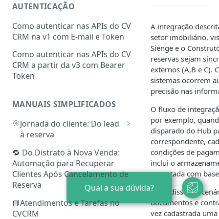
AUTENTICAÇÃO
Gerenciar
Como autenticar nas APIs do CV
A integração descri
CRM na v1 com E-mail e Token
setor imobiliário, v
Sienge e o Construt
Como autenticar nas APIs do CV
reservas sejam sinc
CRM a partir da v3 com Bearer
externos (A,B e C).
Token
sistemas ocorrem au
precisão nas inform
MANUAIS SIMPLIFICADOS
O fluxo de integraçã
por exemplo, quand
🎯
Jornada do cliente: Do lead
disparado do Hub par
à reserva
correspondente, cada
🧲
Envio de Leads ao CVCRM via
🔁 Do Distrato à Nova Venda:
condições de pagame
API
Automação para Recuperar
inclui o armazename
Clientes Após Cancelamento de
executada com base
Reserva
Qual a sua dúvida?
Além disso, os cená
📘Atendimentos e Tarefas no
documentos e contra
CVCRM
vez cadastrada uma 