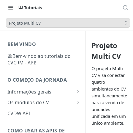
Tutoriais
Projeto Multi CV
Projeto
BEM VINDO
Multi CV
😄Bem-vindo ao tutoriais do
CVCRM - API!
O projeto Multi
CV visa conectar
O COMEÇO DA JORNADA
quatro
ambientes do CV
Informações gerais
simultaneamente
Atualização dos Endpoints da
Os módulos do CV
para a venda de
API – Padronização em
unidades
Prospectar
andamento
CVDW API
unificada em um
Vender
único ambiente.
COMO USAR AS APIS DE
Relacionar