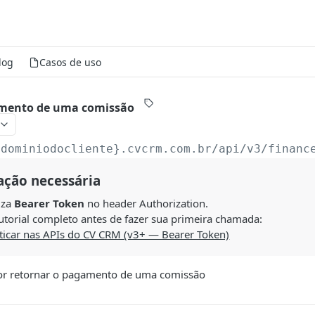
log
Casos de uso
mento de uma comissão
{dominiodocliente}.cvcrm.com.br/api
/v3/financ
ação necessária
liza
Bearer Token
no header Authorization.
utorial completo antes de fazer sua primeira chamada:
icar nas APIs do CV CRM (v3+ — Bearer Token)
or retornar o pagamento de uma comissão