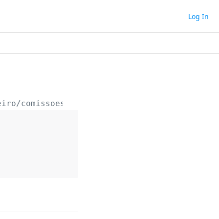
Log In
eiro/comissoes/
{idComissao}
/pagamentos/
{idPa