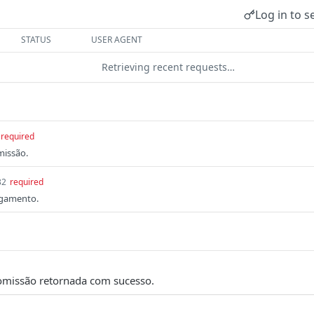
Log in to s
STATUS
USER AGENT
Retrieving recent requests…
required
missão.
32
required
agamento.
missão retornada com sucesso.