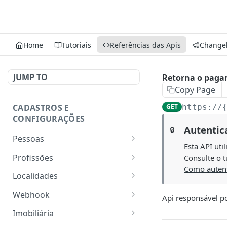
Home
Tutoriais
Referências das Apis
Change
JUMP TO
Retorna o paga
Copy Page
CADASTROS E
GET
https://
CONFIGURAÇÕES
Autentic
🔒
Pessoas
Esta API uti
Lista pessoas.
GET
Profissões
Consulte o t
Como autent
Cadastra uma pessoa.
Listar profissões do CV
POST
GET
Localidades
CRM
Exibe uma pessoa.
Retorna os estados
GET
GET
Webhook
Api responsável p
Cadastrar uma profissão
POST
Atualiza parcialmente
Retorna as cidades
Adicionar webhook
PATCH
POST
GET
no CV CRM
Imobiliária
uma pessoa.