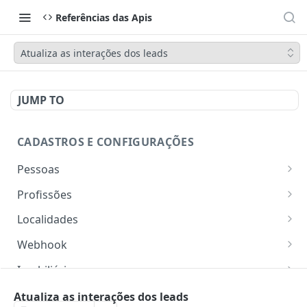
Referências das Apis
Atualiza as interações dos leads
JUMP TO
CADASTROS E CONFIGURAÇÕES
Pessoas
Lista pessoas.
GET
Profissões
Cadastra uma pessoa.
Listar profissões do CV CRM
POST
GET
Localidades
Exibe uma pessoa.
Cadastrar uma profissão no CV CRM
Retorna os estados
POST
GET
GET
Webhook
Atualiza parcialmente uma pessoa.
Retorna as cidades
Adicionar webhook
PATCH
POST
GET
Imobiliária
Retornar Webhooks
Cadastra imobiliária.
POST
GET
Empresas
Atualiza as interações dos leads