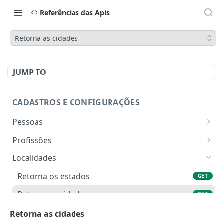
Referências das Apis
Retorna as cidades
JUMP TO
CADASTROS E CONFIGURAÇÕES
Pessoas
Lista pessoas.
GET
Profissões
Cadastra uma pessoa.
Listar profissões do CV CRM
POST
GET
Localidades
Exibe uma pessoa.
Cadastrar uma profissão no CV CRM
POST
GET
Retorna os estados
GET
Atualiza parcialmente uma pessoa.
PATCH
Retorna as cidades
GET
Webhook
Retorna as cidades