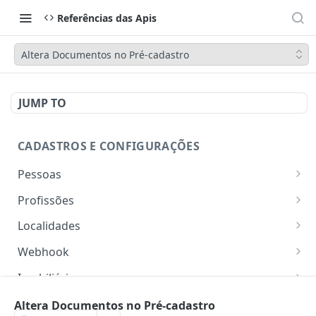
Referências das Apis
Altera Documentos no Pré-cadastro
JUMP TO
CADASTROS E CONFIGURAÇÕES
Pessoas
Lista pessoas.
GET
Profissões
Cadastra uma pessoa.
Listar profissões do CV CRM
POST
GET
Localidades
Exibe uma pessoa.
Cadastrar uma profissão no CV CRM
Retorna os estados
POST
GET
GET
Webhook
Atualiza parcialmente uma pessoa.
Retorna as cidades
Adicionar webhook
PATCH
POST
GET
Imobiliária
Retornar Webhooks
Cadastra imobiliária.
POST
GET
Empresas
Altera Documentos no Pré-cadastro