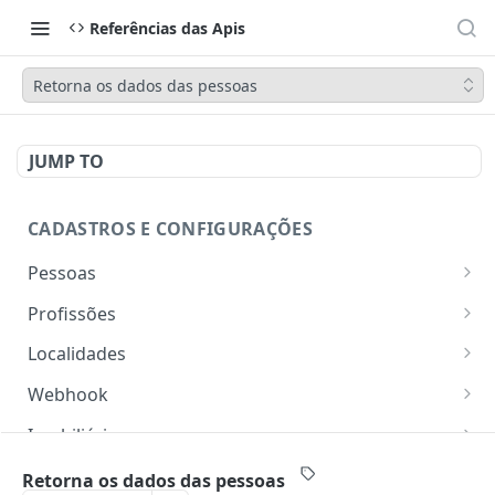
Referências das Apis
Retorna os dados das pessoas
JUMP TO
CADASTROS E CONFIGURAÇÕES
Pessoas
Lista pessoas.
GET
Profissões
Cadastra uma pessoa.
Listar profissões do CV CRM
POST
GET
Localidades
Exibe uma pessoa.
Cadastrar uma profissão no CV CRM
Retorna os estados
POST
GET
GET
Webhook
Atualiza parcialmente uma pessoa.
Retorna as cidades
Adicionar webhook
PATCH
POST
GET
Imobiliária
Retornar Webhooks
Cadastra imobiliária.
POST
GET
Empresas
Retorna os dados das pessoas