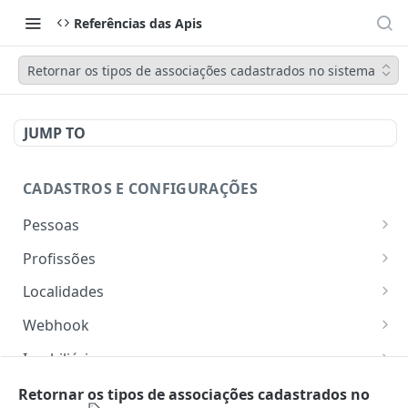
Referências das Apis
Retornar os tipos de associações cadastrados no sistema
JUMP TO
CADASTROS E CONFIGURAÇÕES
Pessoas
Lista pessoas.
GET
Profissões
Cadastra uma pessoa.
Listar profissões do CV CRM
POST
GET
Localidades
Exibe uma pessoa.
Cadastrar uma profissão no CV CRM
Retorna os estados
POST
GET
GET
Webhook
Atualiza parcialmente uma pessoa.
Retorna as cidades
Adicionar webhook
PATCH
POST
GET
Imobiliária
Retornar Webhooks
Cadastra imobiliária.
POST
GET
Empresas
Retornar os tipos de associações cadastrados no