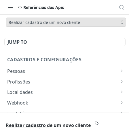
Referências das Apis
Realizar cadastro de um novo cliente
JUMP TO
CADASTROS E CONFIGURAÇÕES
Pessoas
Lista pessoas.
GET
Profissões
Cadastra uma pessoa.
Listar profissões do CV CRM
POST
GET
Localidades
Exibe uma pessoa.
Cadastrar uma profissão no CV CRM
Retorna os estados
POST
GET
GET
Webhook
Atualiza parcialmente uma pessoa.
Retorna as cidades
Adicionar webhook
PATCH
POST
GET
Imobiliária
Retornar Webhooks
Cadastra imobiliária.
POST
GET
Empresas
Realizar cadastro de um novo cliente