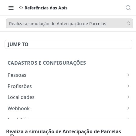
Referências das Apis
Realiza a simulação de Antecipação de Parcelas
JUMP TO
CADASTROS E CONFIGURAÇÕES
Pessoas
Lista pessoas.
GET
Profissões
Cadastra uma pessoa.
Listar profissões do CV CRM
POST
GET
Localidades
Exibe uma pessoa.
Cadastrar uma profissão no CV CRM
Retorna os estados
POST
GET
GET
Webhook
Atualiza parcialmente uma pessoa.
Retorna as cidades
Adicionar webhook
PATCH
POST
GET
Imobiliária
Retornar Webhooks
Cadastra imobiliária.
POST
GET
Empresas
Realiza a simulação de Antecipação de Parcelas