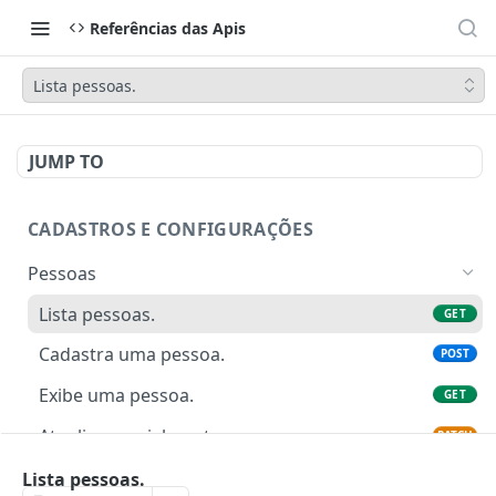
Referências das Apis
Lista pessoas.
JUMP TO
CADASTROS E CONFIGURAÇÕES
Pessoas
Lista pessoas.
GET
Cadastra uma pessoa.
POST
Exibe uma pessoa.
GET
Atualiza parcialmente uma pessoa.
PATCH
Profissões
Lista pessoas.