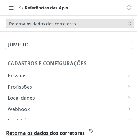
Referências das Apis
Retorna os dados dos corretores
JUMP TO
CADASTROS E CONFIGURAÇÕES
Pessoas
Lista pessoas.
GET
Profissões
Cadastra uma pessoa.
Listar profissões do CV CRM
POST
GET
Localidades
Exibe uma pessoa.
Cadastrar uma profissão no CV CRM
Retorna os estados
POST
GET
GET
Webhook
Atualiza parcialmente uma pessoa.
Retorna as cidades
Adicionar webhook
PATCH
POST
GET
Imobiliária
Retornar Webhooks
Cadastra imobiliária.
POST
GET
Empresas
Retorna os dados dos corretores