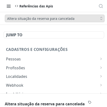
Referências das Apis
Altera situação da reserva para cancelada
JUMP TO
CADASTROS E CONFIGURAÇÕES
Pessoas
Lista pessoas.
GET
Profissões
Cadastra uma pessoa.
Listar profissões do CV CRM
POST
GET
Localidades
Exibe uma pessoa.
Cadastrar uma profissão no CV CRM
Retorna os estados
POST
GET
GET
Webhook
Atualiza parcialmente uma pessoa.
Retorna as cidades
Adicionar webhook
PATCH
POST
GET
Imobiliária
Retornar Webhooks
Cadastra imobiliária.
POST
GET
Empresas
Altera situação da reserva para cancelada