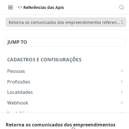
Referências das Apis
Retorna os comunicados dos empreendimentos referente ao c
JUMP TO
CADASTROS E CONFIGURAÇÕES
Pessoas
Lista pessoas.
GET
Profissões
Cadastra uma pessoa.
Listar profissões do CV CRM
POST
GET
Localidades
Exibe uma pessoa.
Cadastrar uma profissão no CV CRM
Retorna os estados
POST
GET
GET
Webhook
Atualiza parcialmente uma pessoa.
Retorna as cidades
Adicionar webhook
PATCH
POST
GET
Imobiliária
Retornar Webhooks
Cadastra imobiliária.
POST
GET
Empresas
Retorna os comunicados dos empreendimentos