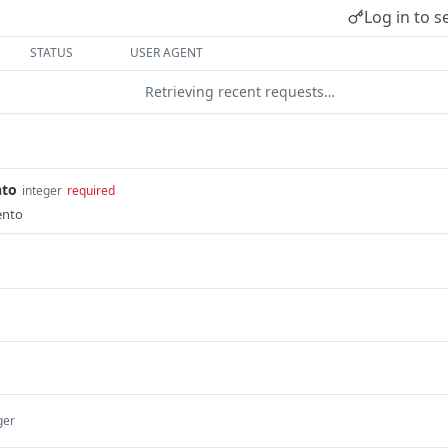
Log in to s
STATUS
USER AGENT
Retrieving recent requests…
nto
integer
required
ento
ger