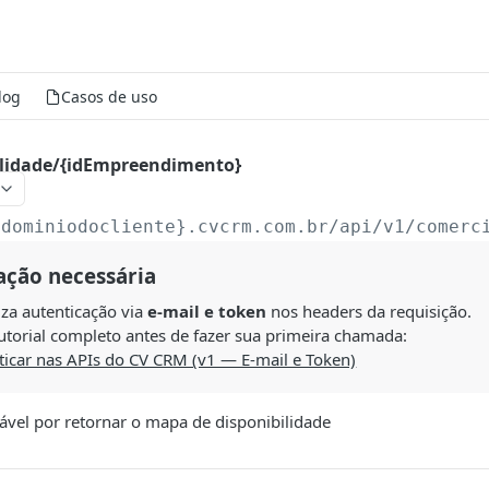
log
Casos de uso
lidade/{idEmpreendimento}
{dominiodocliente}.cvcrm.com.br/api/v1/comerc
ação necessária
liza autenticação via
e-mail e token
nos headers da requisição.
utorial completo antes de fazer sua primeira chamada:
icar nas APIs do CV CRM (v1 — E-mail e Token)
ável por retornar o mapa de disponibilidade