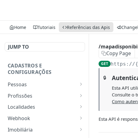
Home
Tutoriais
Referências das Apis
Change
/mapadisponibi
JUMP TO
Copy Page
GET
https://
CADASTROS E
CONFIGURAÇÕES
Autentic
🔒
Pessoas
Esta API uti
Lista pessoas.
GET
Consulte o t
Profissões
Como autent
Cadastra uma pessoa.
Listar profissões do CV
POST
GET
Localidades
CRM
Exibe uma pessoa.
Retorna os estados
GET
GET
Webhook
Esta API é respons
Cadastrar uma profissão
POST
Atualiza parcialmente
Retorna as cidades
Adicionar webhook
PATCH
POST
GET
no CV CRM
Imobiliária
uma pessoa.