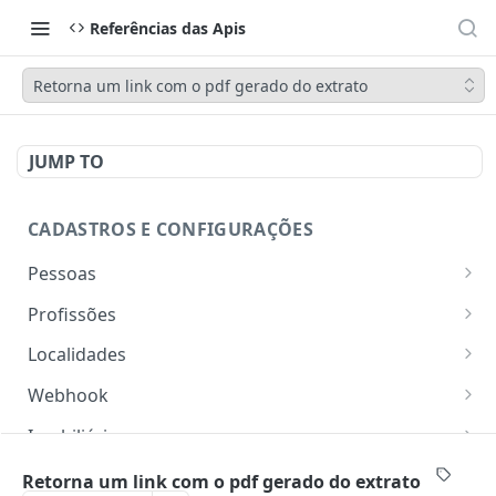
Referências das Apis
Retorna um link com o pdf gerado do extrato
JUMP TO
CADASTROS E CONFIGURAÇÕES
Pessoas
Lista pessoas.
GET
Profissões
Cadastra uma pessoa.
Listar profissões do CV CRM
POST
GET
Localidades
Exibe uma pessoa.
Cadastrar uma profissão no CV CRM
Retorna os estados
POST
GET
GET
Webhook
Atualiza parcialmente uma pessoa.
Retorna as cidades
Adicionar webhook
PATCH
POST
GET
Imobiliária
Retornar Webhooks
Cadastra imobiliária.
POST
GET
Empresas
Retorna um link com o pdf gerado do extrato