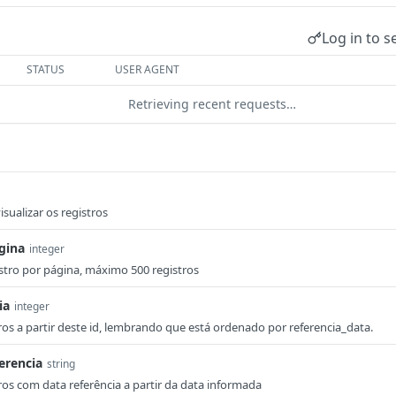
Log in to s
STATUS
USER AGENT
Retrieving recent requests…
sualizar os registros
gina
integer
stro por página, máximo 500 registros
ia
integer
ros a partir deste id, lembrando que está ordenado por referencia_data.
erencia
string
ros com data referência a partir da data informada