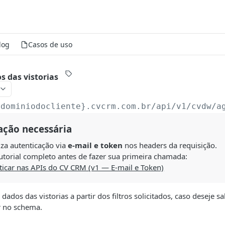
log
Casos de uso
s das vistorias
{dominiodocliente}.cvcrm.com.br/api/v1/cvdw
/a
ação necessária
liza autenticação via
e-mail e token
nos headers da requisição.
utorial completo antes de fazer sua primeira chamada:
icar nas APIs do CV CRM (v1 — E-mail e Token)
 dados das vistorias a partir dos filtros solicitados, caso deseje
r no schema.