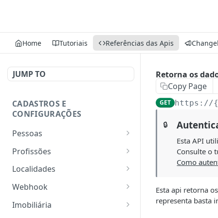
Home
Tutoriais
Referências das Apis
Change
JUMP TO
Retorna os dado
Copy Page
CADASTROS E
GET
https://
CONFIGURAÇÕES
Autentic
🔒
Pessoas
Esta API uti
Lista pessoas.
GET
Profissões
Consulte o t
Como autent
Cadastra uma pessoa.
Listar profissões do CV
POST
GET
Localidades
CRM
Exibe uma pessoa.
Retorna os estados
GET
GET
Webhook
Esta api retorna os
Cadastrar uma profissão
POST
Atualiza parcialmente
Retorna as cidades
Adicionar webhook
representa basta i
PATCH
POST
GET
no CV CRM
Imobiliária
uma pessoa.