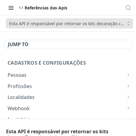
Referências das Apis
Esta API é responsável por retornar os kits decoração cadastr
JUMP TO
CADASTROS E CONFIGURAÇÕES
Pessoas
Lista pessoas.
GET
Profissões
Cadastra uma pessoa.
Listar profissões do CV CRM
POST
GET
Localidades
Exibe uma pessoa.
Cadastrar uma profissão no CV CRM
Retorna os estados
POST
GET
GET
Webhook
Atualiza parcialmente uma pessoa.
Retorna as cidades
Adicionar webhook
PATCH
POST
GET
Imobiliária
Retornar Webhooks
Cadastra imobiliária.
POST
GET
Empresas
Esta API é responsável por retornar os kits