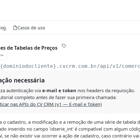
log
Casos de uso
es de Tabelas de Preços
/{dominiodocliente}.cvcrm.com.br/api
/v1/comer
ação necessária
liza autenticação via
e-mail e token
nos headers da requisição.
utorial completo antes de fazer sua primeira chamada:
icar nas APIs do CV CRM (v1 — E-mail e Token)
iza o cadastro, a modificação e a remoção de uma série de tabela 
ado inserido no campo 'idserie_int' é compatível com algum códi
, se não existir vai ocorrer a ação de cadastro, caso contrário va