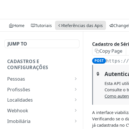
Home
Tutoriais
Referências das Apis
Change
JUMP TO
Cadastro de Séri
Copy Page
CADASTROS E
POST
https:/
CONFIGURAÇÕES
Autentic
🔒
Pessoas
Esta API uti
Lista pessoas.
GET
Profissões
Consulte o t
Como autent
Cadastra uma pessoa.
Listar profissões do CV
POST
GET
Localidades
CRM
Exibe uma pessoa.
Retorna os estados
GET
GET
Webhook
A interface viabil
Cadastrar uma profissão
POST
Atualiza parcialmente
Retorna as cidades
Adicionar webhook
Verificando se o d
PATCH
POST
GET
no CV CRM
Imobiliária
uma pessoa.
já cadastrada no CV