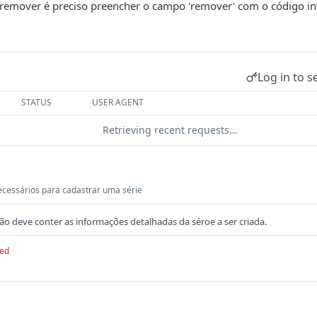
 remover é preciso preencher o campo 'remover' com o código in
Log in to s
STATUS
USER AGENT
Retrieving recent requests…
cessários para cadastrar uma série
ção deve conter as informações detalhadas da séroe a ser criada.
red