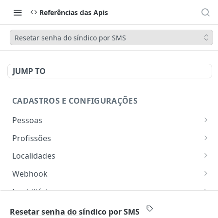
Referências das Apis
Resetar senha do síndico por SMS
JUMP TO
CADASTROS E CONFIGURAÇÕES
Pessoas
Lista pessoas.
GET
Profissões
Cadastra uma pessoa.
Listar profissões do CV CRM
POST
GET
Localidades
Exibe uma pessoa.
Cadastrar uma profissão no CV CRM
Retorna os estados
POST
GET
GET
Webhook
Atualiza parcialmente uma pessoa.
Retorna as cidades
Adicionar webhook
PATCH
POST
GET
Imobiliária
Retornar Webhooks
Cadastra imobiliária.
POST
GET
Empresas
Resetar senha do síndico por SMS