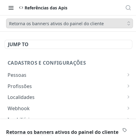
Referências das Apis
Retorna os banners ativos do painel do cliente
JUMP TO
CADASTROS E CONFIGURAÇÕES
Pessoas
Lista pessoas.
GET
Profissões
Cadastra uma pessoa.
Listar profissões do CV CRM
POST
GET
Localidades
Exibe uma pessoa.
Cadastrar uma profissão no CV CRM
Retorna os estados
POST
GET
GET
Webhook
Atualiza parcialmente uma pessoa.
Retorna as cidades
Adicionar webhook
PATCH
POST
GET
Imobiliária
Retornar Webhooks
Cadastra imobiliária.
POST
GET
Empresas
Retorna os banners ativos do painel do cliente