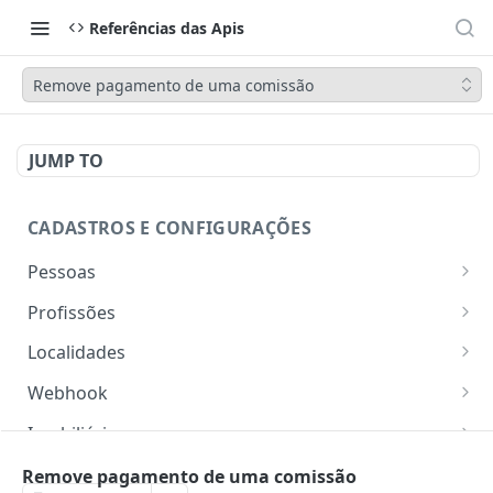
Referências das Apis
Remove pagamento de uma comissão
JUMP TO
CADASTROS E CONFIGURAÇÕES
Pessoas
Lista pessoas.
GET
Profissões
Cadastra uma pessoa.
Listar profissões do CV CRM
POST
GET
Localidades
Exibe uma pessoa.
Cadastrar uma profissão no CV CRM
Retorna os estados
POST
GET
GET
Webhook
Atualiza parcialmente uma pessoa.
Retorna as cidades
Adicionar webhook
PATCH
POST
GET
Imobiliária
Retornar Webhooks
Cadastra imobiliária.
POST
GET
Empresas
Remove pagamento de uma comissão