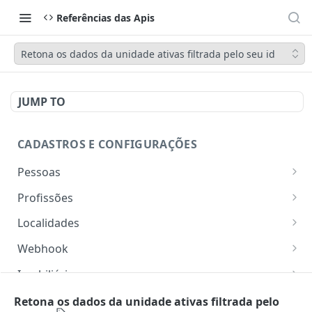
Referências das Apis
Retona os dados da unidade ativas filtrada pelo seu id
JUMP TO
CADASTROS E CONFIGURAÇÕES
Pessoas
Lista pessoas.
GET
Profissões
Cadastra uma pessoa.
Listar profissões do CV CRM
POST
GET
Localidades
Exibe uma pessoa.
Cadastrar uma profissão no CV CRM
Retorna os estados
POST
GET
GET
Webhook
Atualiza parcialmente uma pessoa.
Retorna as cidades
Adicionar webhook
PATCH
POST
GET
Imobiliária
Retornar Webhooks
Cadastra imobiliária.
POST
GET
Empresas
Retona os dados da unidade ativas filtrada pelo