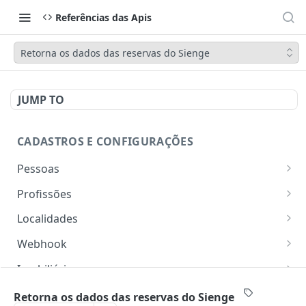
Referências das Apis
Retorna os dados das reservas do Sienge
JUMP TO
CADASTROS E CONFIGURAÇÕES
Pessoas
Lista pessoas.
GET
Profissões
Cadastra uma pessoa.
Listar profissões do CV CRM
POST
GET
Localidades
Exibe uma pessoa.
Cadastrar uma profissão no CV CRM
Retorna os estados
POST
GET
GET
Webhook
Atualiza parcialmente uma pessoa.
Retorna as cidades
Adicionar webhook
PATCH
POST
GET
Imobiliária
Retornar Webhooks
Cadastra imobiliária.
POST
GET
Empresas
Retorna os dados das reservas do Sienge