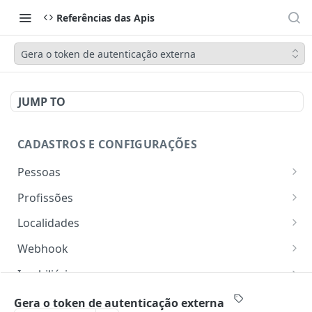
Referências das Apis
Gera o token de autenticação externa
JUMP TO
CADASTROS E CONFIGURAÇÕES
Pessoas
Lista pessoas.
GET
Profissões
Cadastra uma pessoa.
Listar profissões do CV CRM
POST
GET
Localidades
Exibe uma pessoa.
Cadastrar uma profissão no CV CRM
Retorna os estados
POST
GET
GET
Webhook
Atualiza parcialmente uma pessoa.
Retorna as cidades
Adicionar webhook
PATCH
POST
GET
Imobiliária
Retornar Webhooks
Cadastra imobiliária.
POST
GET
Empresas
Gera o token de autenticação externa