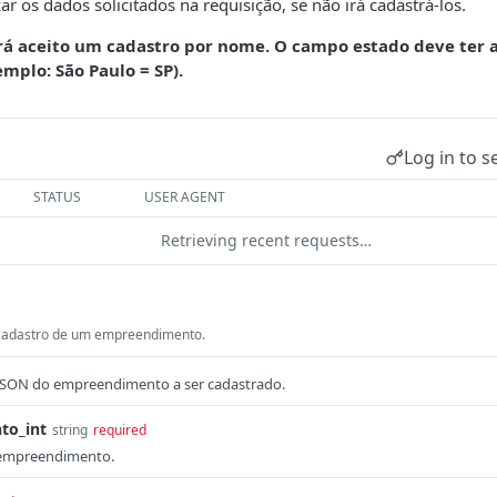
zar os dados solicitados na requisição, se não irá cadastrá-los.
á aceito um cadastro por nome. O campo estado deve ter a 
plo: São Paulo = SP).
Log in to s
STATUS
USER AGENT
Retrieving recent requests…
 cadastro de um empreendimento.
JSON do empreendimento a ser cadastrado.
to_int
string
required
 empreendimento.