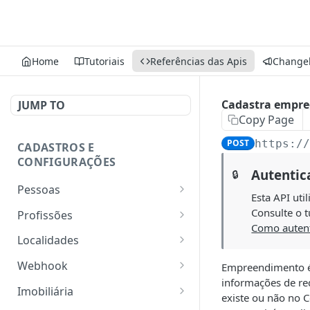
Home
Tutoriais
Referências das Apis
Change
Cadastra empr
JUMP TO
Copy Page
POST
https:/
CADASTROS E
CONFIGURAÇÕES
Autentic
🔒
Pessoas
Esta API uti
Lista pessoas.
GET
Consulte o t
Profissões
Como autent
Cadastra uma pessoa.
Listar profissões do CV
POST
GET
Localidades
CRM
Exibe uma pessoa.
Retorna os estados
GET
GET
Webhook
Empreendimento é 
Cadastrar uma profissão
POST
informações de req
Atualiza parcialmente
Retorna as cidades
Adicionar webhook
PATCH
POST
GET
no CV CRM
Imobiliária
existe ou não no 
uma pessoa.