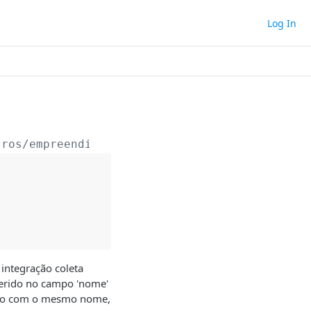
Log In
tros/empreendimentos
integração coleta
nserido no campo 'nome'
rado com o mesmo nome,