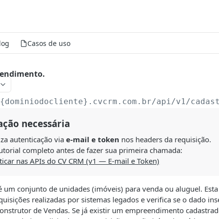
log
Casos de uso
eendimento.
/{dominiodocliente}.cvcrm.com.br/api
/v1/cadas
ação necessária
liza autenticação via
e-mail e token
nos headers da requisição.
utorial completo antes de fazer sua primeira chamada:
icar nas APIs do CV CRM (v1 — E-mail e Token)
um conjunto de unidades (imóveis) para venda ou aluguel. Esta 
uisições realizadas por sistemas legados e verifica se o dado i
Construtor de Vendas. Se já existir um empreendimento cadast