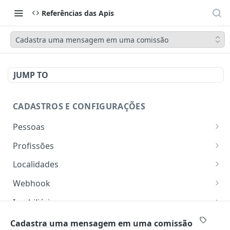
Referências das Apis
Cadastra uma mensagem em uma comissão
JUMP TO
CADASTROS E CONFIGURAÇÕES
Pessoas
Lista pessoas.
GET
Profissões
Cadastra uma pessoa.
Listar profissões do CV CRM
POST
GET
Localidades
Exibe uma pessoa.
Cadastrar uma profissão no CV CRM
Retorna os estados
POST
GET
GET
Webhook
Atualiza parcialmente uma pessoa.
Retorna as cidades
Adicionar webhook
PATCH
POST
GET
Imobiliária
Retornar Webhooks
Cadastra imobiliária.
POST
GET
Empresas
Cadastra uma mensagem em uma comissão