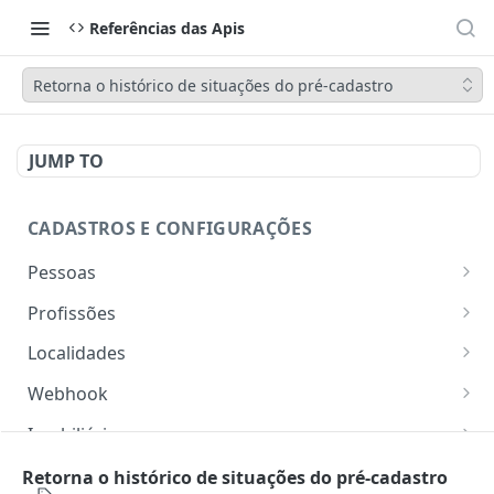
Referências das Apis
Retorna o histórico de situações do pré-cadastro
JUMP TO
CADASTROS E CONFIGURAÇÕES
Pessoas
Lista pessoas.
GET
Profissões
Cadastra uma pessoa.
Listar profissões do CV CRM
POST
GET
Localidades
Exibe uma pessoa.
Cadastrar uma profissão no CV CRM
Retorna os estados
POST
GET
GET
Webhook
Atualiza parcialmente uma pessoa.
Retorna as cidades
Adicionar webhook
PATCH
POST
GET
Imobiliária
Retornar Webhooks
Cadastra imobiliária.
POST
GET
Empresas
Retorna o histórico de situações do pré-cadastro