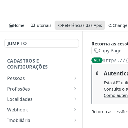
Home
Tutoriais
Referências das Apis
Change
JUMP TO
Retorna as cessõ
Copy Page
CADASTROS E
GET
https://
CONFIGURAÇÕES
Autentic
🔒
Pessoas
Esta API uti
Lista pessoas.
GET
Profissões
Consulte o t
Como autent
Cadastra uma pessoa.
Listar profissões do CV
POST
GET
Localidades
CRM
Exibe uma pessoa.
Retorna os estados
GET
GET
Webhook
Retorna as cessões
Cadastrar uma profissão
POST
Atualiza parcialmente
Retorna as cidades
Adicionar webhook
PATCH
POST
GET
no CV CRM
Imobiliária
uma pessoa.