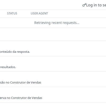
Log in to s
STATUS
USER AGENT
Retrieving recent requests…
conteúdo da resposta.
 resultados.
essão no Construtor de Vendas
serva no Construtor de Vendas