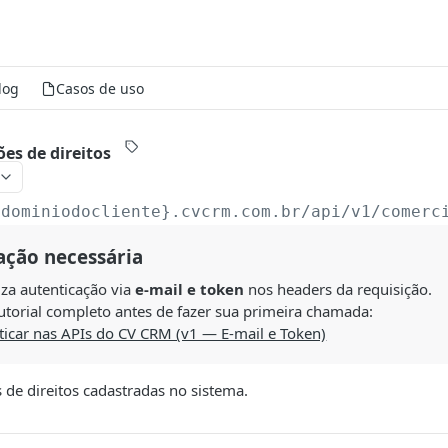
log
Casos de uso
es de direitos
{dominiodocliente}.cvcrm.com.br/api
/v1/comerc
ação necessária
liza autenticação via
e-mail e token
nos headers da requisição.
utorial completo antes de fazer sua primeira chamada:
icar nas APIs do CV CRM (v1 — E-mail e Token)
 de direitos cadastradas no sistema.