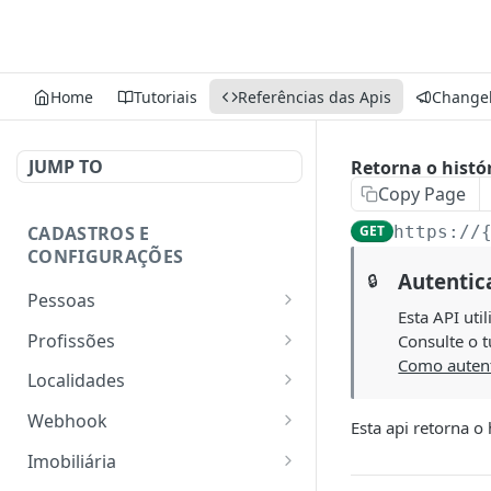
Home
Tutoriais
Referências das Apis
Change
JUMP TO
Retorna o histór
Copy Page
CADASTROS E
GET
https://
CONFIGURAÇÕES
Autentic
🔒
Pessoas
Esta API uti
Lista pessoas.
GET
Profissões
Consulte o t
Como autent
Cadastra uma pessoa.
Listar profissões do CV
POST
GET
Localidades
CRM
Exibe uma pessoa.
Retorna os estados
GET
GET
Webhook
Esta api retorna o 
Cadastrar uma profissão
POST
Atualiza parcialmente
Retorna as cidades
Adicionar webhook
PATCH
POST
GET
no CV CRM
Imobiliária
uma pessoa.