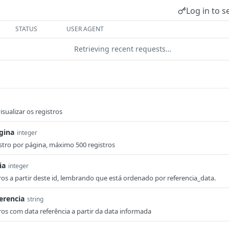
Log in to s
STATUS
USER AGENT
Retrieving recent requests…
sualizar os registros
gina
integer
stro por página, máximo 500 registros
ia
integer
ros a partir deste id, lembrando que está ordenado por referencia_data.
erencia
string
ros com data referência a partir da data informada