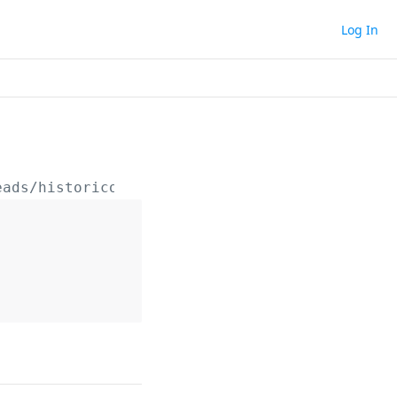
Log In
eads/historico/situacoes