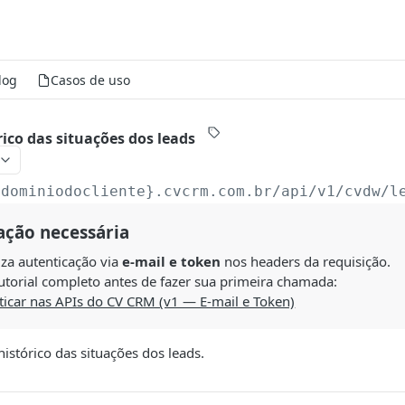
log
Casos de uso
ico das situações dos leads
{dominiodocliente}.cvcrm.com.br/api/v1/cvdw
/l
ação necessária
liza autenticação via
e-mail e token
nos headers da requisição.
utorial completo antes de fazer sua primeira chamada:
icar nas APIs do CV CRM (v1 — E-mail e Token)
histórico das situações dos leads.