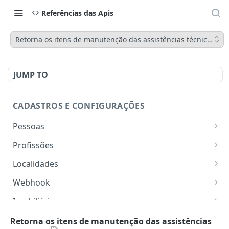
Referências das Apis
Retorna os itens de manutenção das assistências técnicas
JUMP TO
CADASTROS E CONFIGURAÇÕES
Pessoas
Lista pessoas.
GET
Profissões
Cadastra uma pessoa.
Listar profissões do CV CRM
POST
GET
Localidades
Exibe uma pessoa.
Cadastrar uma profissão no CV CRM
Retorna os estados
POST
GET
GET
Webhook
Atualiza parcialmente uma pessoa.
Retorna as cidades
Adicionar webhook
PATCH
POST
GET
Imobiliária
Retornar Webhooks
Cadastra imobiliária.
POST
GET
Empresas
Retorna os itens de manutenção das assistências