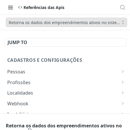
Referências das Apis
Retorna os dados dos empreendimentos ativos no sistema
JUMP TO
CADASTROS E CONFIGURAÇÕES
Pessoas
Lista pessoas.
GET
Profissões
Cadastra uma pessoa.
Listar profissões do CV CRM
POST
GET
Localidades
Exibe uma pessoa.
Cadastrar uma profissão no CV CRM
Retorna os estados
POST
GET
GET
Webhook
Atualiza parcialmente uma pessoa.
Retorna as cidades
Adicionar webhook
PATCH
POST
GET
Imobiliária
Retornar Webhooks
Cadastra imobiliária.
POST
GET
Empresas
Retorna os dados dos empreendimentos ativos no