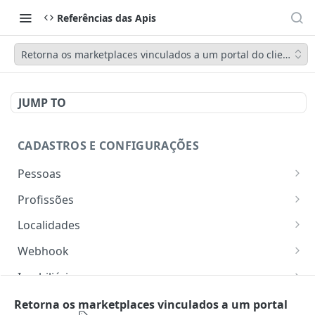
Referências das Apis
Retorna os marketplaces vinculados a um portal do cliente
JUMP TO
CADASTROS E CONFIGURAÇÕES
Pessoas
Lista pessoas.
GET
Profissões
Cadastra uma pessoa.
Listar profissões do CV CRM
POST
GET
Localidades
Exibe uma pessoa.
Cadastrar uma profissão no CV CRM
Retorna os estados
POST
GET
GET
Webhook
Atualiza parcialmente uma pessoa.
Retorna as cidades
Adicionar webhook
PATCH
POST
GET
Imobiliária
Retornar Webhooks
Cadastra imobiliária.
POST
GET
Empresas
Retorna os marketplaces vinculados a um portal