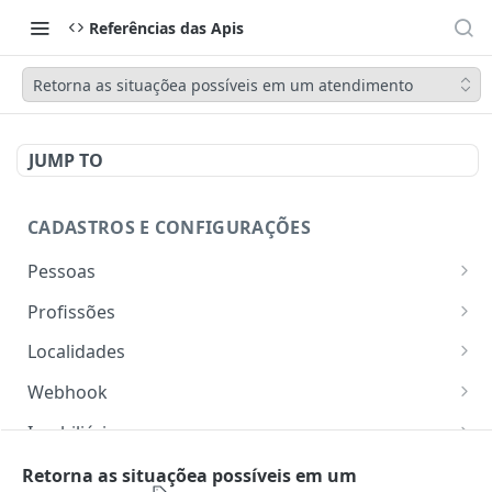
Referências das Apis
Retorna as situaçõea possíveis em um atendimento
JUMP TO
CADASTROS E CONFIGURAÇÕES
Pessoas
Lista pessoas.
GET
Profissões
Cadastra uma pessoa.
Listar profissões do CV CRM
POST
GET
Localidades
Exibe uma pessoa.
Cadastrar uma profissão no CV CRM
Retorna os estados
POST
GET
GET
Webhook
Atualiza parcialmente uma pessoa.
Retorna as cidades
Adicionar webhook
PATCH
POST
GET
Imobiliária
Retornar Webhooks
Cadastra imobiliária.
POST
GET
Empresas
Retorna as situaçõea possíveis em um