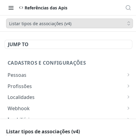
Referências das Apis
Listar tipos de associações (v4)
JUMP TO
CADASTROS E CONFIGURAÇÕES
Pessoas
Lista pessoas.
GET
Profissões
Cadastra uma pessoa.
Listar profissões do CV CRM
POST
GET
Localidades
Exibe uma pessoa.
Cadastrar uma profissão no CV CRM
Retorna os estados
POST
GET
GET
Webhook
Atualiza parcialmente uma pessoa.
Retorna as cidades
Adicionar webhook
PATCH
POST
GET
Imobiliária
Retornar Webhooks
Cadastra imobiliária.
POST
GET
Empresas
Listar tipos de associações (v4)