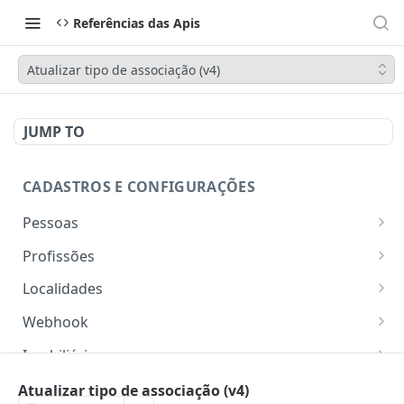
Referências das Apis
Atualizar tipo de associação (v4)
JUMP TO
CADASTROS E CONFIGURAÇÕES
Pessoas
Lista pessoas.
GET
Profissões
Cadastra uma pessoa.
Listar profissões do CV CRM
POST
GET
Localidades
Exibe uma pessoa.
Cadastrar uma profissão no CV CRM
Retorna os estados
POST
GET
GET
Webhook
Atualiza parcialmente uma pessoa.
Retorna as cidades
Adicionar webhook
PATCH
POST
GET
Imobiliária
Retornar Webhooks
Cadastra imobiliária.
POST
GET
Empresas
Atualizar tipo de associação (v4)