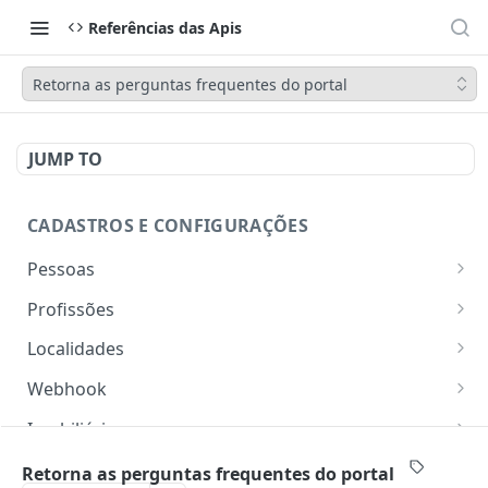
Referências das Apis
Retorna as perguntas frequentes do portal
JUMP TO
CADASTROS E CONFIGURAÇÕES
Pessoas
Lista pessoas.
GET
Profissões
Cadastra uma pessoa.
Listar profissões do CV CRM
POST
GET
Localidades
Exibe uma pessoa.
Cadastrar uma profissão no CV CRM
Retorna os estados
POST
GET
GET
Webhook
Atualiza parcialmente uma pessoa.
Retorna as cidades
Adicionar webhook
PATCH
POST
GET
Imobiliária
Retornar Webhooks
Cadastra imobiliária.
POST
GET
Empresas
Retorna as perguntas frequentes do portal