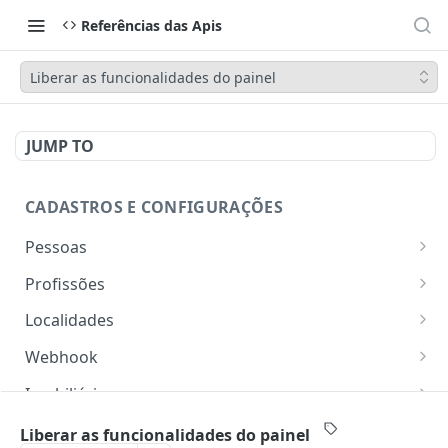
Referências das Apis
Liberar as funcionalidades do painel
JUMP TO
CADASTROS E CONFIGURAÇÕES
Pessoas
Lista pessoas.
GET
Profissões
Cadastra uma pessoa.
Listar profissões do CV CRM
POST
GET
Localidades
Exibe uma pessoa.
Cadastrar uma profissão no CV CRM
Retorna os estados
POST
GET
GET
Webhook
Atualiza parcialmente uma pessoa.
Retorna as cidades
Adicionar webhook
PATCH
POST
GET
Imobiliária
Retornar Webhooks
Cadastra imobiliária.
POST
GET
Empresas
Liberar as funcionalidades do painel